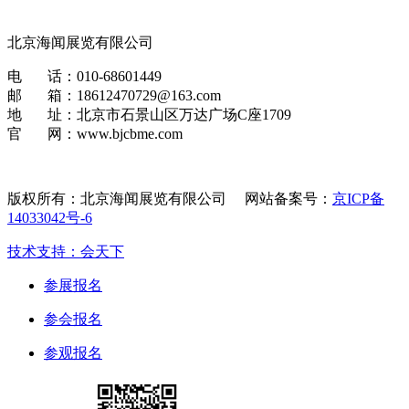
北京海闻展览有限公司
电 话：010-68601449
邮 箱：18612470729@163.com
地 址：北京市石景山区万达广场C座1709
官 网：www.bjcbme.com
版权所有：北京海闻展览有限公司 网站备案号：
京ICP备
14033042号-6
技术支持：会天下
参展报名
参会报名
参观报名