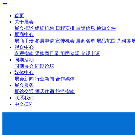
首页
关于展会
展会概述
组织机构
日程安排
展馆信息
通知文件
展商中心
展商手册
参展申请
宣传机会
展商名单
展品范围
为何参
观众中心
参观指南
采购商目录
组团参观
参观申请
同期活动
同期展会
同期论坛
媒体中心
展会新闻
行业新闻
合作媒体
展会服务
展馆交通
酒店住宿
旅游指南
联系我们
中文/EN